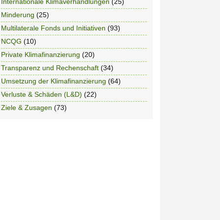
Internationale Klimaverhandlungen
(25)
Minderung
(25)
Multilaterale Fonds und Initiativen
(93)
NCQG
(10)
Private Klimafinanzierung
(20)
Transparenz und Rechenschaft
(34)
Umsetzung der Klimafinanzierung
(64)
Verluste & Schäden (L&D)
(22)
Ziele & Zusagen
(73)