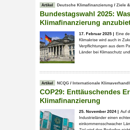
Deutsche Klimafinanzierung
/
Ziele 
Artikel
Bundestagswahl 2025: Was 
Klimafinanzierung anzubie
17. Februar 2025 |
Eine de
Klimakrise wird auch in Zuku
Verpflichtungen aus dem Pa
Länder bei Klimaschutz un
NCQG
/
Internationale Klimaverhand
Artikel
COP29: Enttäuschendes Er
Klimafinanzierung
25. November 2024 |
Auf 
Industrieländer einen echte
einkommensschwacher Lände
Ziel wird den Bedarfen nich