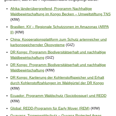
Afrika länderübergreifend, Programm Nachhaltige
Waldbewirtschaftung im Kongo Becken – Umweltstiftung TNS
(KfW)
Brasilien: KV – Regionale Schutzzonen im Amazonas (ARPA
II)
(KfW)
China: Kooperationsplattform zum Schutz artenreicher und
karbonspeichernder Ökosysteme
(GIZ)
DR Kongo: Programm Biodiversitätserhalt und nachhaltige
Waldbewirtschaftung
(GIZ)
DR Kongo: Programm Biodiversitätserhalt und nachhaltige
Waldbewirtschaftung
(KfW)
DR Kongo: Kartierung der Kohlenstoffspeicher und Erhalt
durch Kohlenstoffzahlungen im Waldgürtel der DR Kongo
(KfW)
Ecuador: Programm Waldschutz (Sociobosque) und REDD
(KfW)
Global: REDD-Programm für Early Mover (REM)
(KfW)
Guayana: Tropenwaldschutz – Guyana Protected Areas