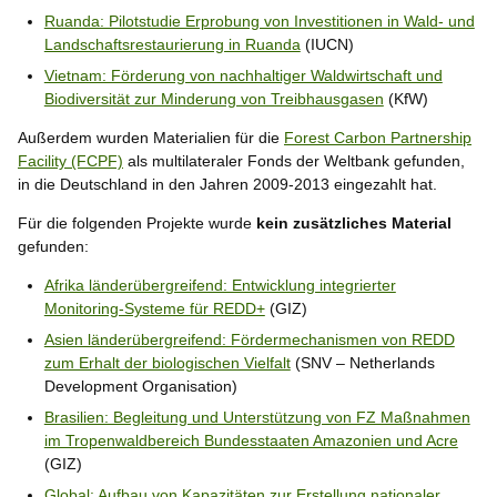
Ruanda: Pilotstudie Erprobung von Investitionen in Wald- und
Landschaftsrestaurierung in Ruanda
(IUCN)
Vietnam: Förderung von nachhaltiger Waldwirtschaft und
Biodiversität zur Minderung von Treibhausgasen
(KfW)
Außerdem wurden Materialien für die
Forest Carbon Partnership
Facility (FCPF)
als multilateraler Fonds der Weltbank gefunden,
in die Deutschland in den Jahren 2009-2013 eingezahlt hat.
Für die folgenden Projekte wurde
kein zusätzliches Material
gefunden:
Afrika länderübergreifend: Entwicklung integrierter
Monitoring-Systeme für REDD+
(GIZ)
Asien länderübergreifend: Fördermechanismen von REDD
zum Erhalt der biologischen Vielfalt
(SNV – Netherlands
Development Organisation)
Brasilien: Begleitung und Unterstützung von FZ Maßnahmen
im Tropenwaldbereich Bundesstaaten Amazonien und Acre
(GIZ)
Global: Aufbau von Kapazitäten zur Erstellung nationaler