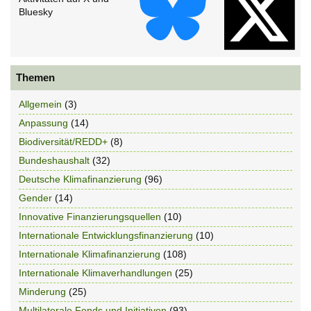
Bluesky
Themen
Allgemein
(3)
Anpassung
(14)
Biodiversität/REDD+
(8)
Bundeshaushalt
(32)
Deutsche Klimafinanzierung
(96)
Gender
(14)
Innovative Finanzierungsquellen
(10)
Internationale Entwicklungsfinanzierung
(10)
Internationale Klimafinanzierung
(108)
Internationale Klimaverhandlungen
(25)
Minderung
(25)
Multilaterale Fonds und Initiativen
(93)