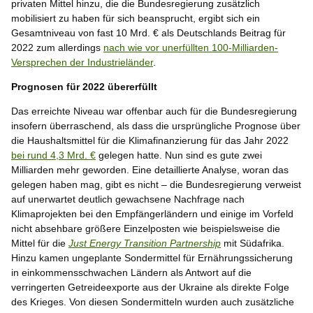
privaten Mittel hinzu, die die Bundesregierung zusätzlich
mobilisiert zu haben für sich beansprucht, ergibt sich ein
Gesamtniveau von fast 10 Mrd. € als Deutschlands Beitrag für
2022 zum allerdings
nach wie vor unerfüllten 100-Milliarden-
Versprechen der Industrieländer
.
Prognosen für 2022 übererfüllt
Das erreichte Niveau war offenbar auch für die Bundesregierung
insofern überraschend, als dass die ursprüngliche Prognose über
die Haushaltsmittel für die Klimafinanzierung für das Jahr 2022
bei rund 4,3 Mrd. €
gelegen hatte. Nun sind es gute zwei
Milliarden mehr geworden. Eine detaillierte Analyse, woran das
gelegen haben mag, gibt es nicht – die Bundesregierung verweist
auf unerwartet deutlich gewachsene Nachfrage nach
Klimaprojekten bei den Empfängerländern und einige im Vorfeld
nicht absehbare größere Einzelposten wie beispielsweise die
Mittel für die
Just Energy Transition Partnership
mit Südafrika.
Hinzu kamen ungeplante Sondermittel für Ernährungssicherung
in einkommensschwachen Ländern als Antwort auf die
verringerten Getreideexporte aus der Ukraine als direkte Folge
des Krieges. Von diesen Sondermitteln wurden auch zusätzliche