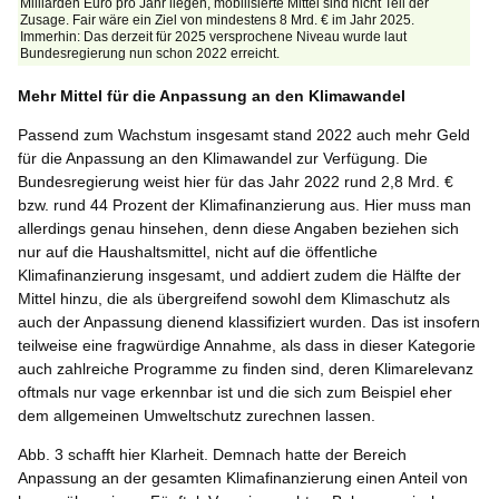
Milliarden Euro pro Jahr liegen, mobilisierte Mittel sind nicht Teil der
Zusage. Fair wäre ein Ziel von mindestens 8 Mrd. € im Jahr 2025.
Immerhin: Das derzeit für 2025 versprochene Niveau wurde laut
Bundesregierung nun schon 2022 erreicht.
Mehr Mittel für die Anpassung an den Klimawandel
Passend zum Wachstum insgesamt stand 2022 auch mehr Geld
für die Anpassung an den Klimawandel zur Verfügung. Die
Bundesregierung weist hier für das Jahr 2022 rund 2,8 Mrd. €
bzw. rund 44 Prozent der Klimafinanzierung aus. Hier muss man
allerdings genau hinsehen, denn diese Angaben beziehen sich
nur auf die Haushaltsmittel, nicht auf die öffentliche
Klimafinanzierung insgesamt, und addiert zudem die Hälfte der
Mittel hinzu, die als übergreifend sowohl dem Klimaschutz als
auch der Anpassung dienend klassifiziert wurden. Das ist insofern
teilweise eine fragwürdige Annahme, als dass in dieser Kategorie
auch zahlreiche Programme zu finden sind, deren Klimarelevanz
oftmals nur vage erkennbar ist und die sich zum Beispiel eher
dem allgemeinen Umweltschutz zurechnen lassen.
Abb. 3 schafft hier Klarheit. Demnach hatte der Bereich
Anpassung an der gesamten Klimafinanzierung einen Anteil von