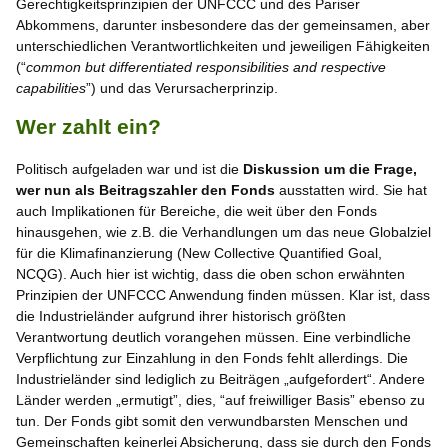
Gerechtigkeitsprinzipien der UNFCCC und des Pariser
Abkommens, darunter insbesondere das der gemeinsamen, aber
unterschiedlichen Verantwortlichkeiten und jeweiligen Fähigkeiten
(“
common but differentiated responsibilities and respective
capabilities
”) und das Verursacherprinzip.
Wer zahlt ein?
Politisch aufgeladen war und ist die
Diskussion um die Frage,
wer nun als Beitragszahler den Fonds
ausstatten wird. Sie hat
auch Implikationen für Bereiche, die weit über den Fonds
hinausgehen, wie z.B. die Verhandlungen um das neue Globalziel
für die Klimafinanzierung (New Collective Quantified Goal,
NCQG). Auch hier ist wichtig, dass die oben schon erwähnten
Prinzipien der UNFCCC Anwendung finden müssen. Klar ist, dass
die Industrieländer aufgrund ihrer historisch größten
Verantwortung deutlich vorangehen müssen. Eine verbindliche
Verpflichtung zur Einzahlung in den Fonds fehlt allerdings. Die
Industrieländer sind lediglich zu Beiträgen „aufgefordert“. Andere
Länder werden „ermutigt”, dies, “auf freiwilliger Basis” ebenso zu
tun. Der Fonds gibt somit den verwundbarsten Menschen und
Gemeinschaften keinerlei Absicherung, dass sie durch den Fonds