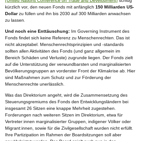
(United Nations Conference on Trade and Development)
schlug
kürzlich vor, den neuen Fonds mit anfänglich
150 Milliarden US-
Dollar
zu füllen und ihn bis 2030 auf 300 Milliarden anwachsen
zu lassen.
Und noch eine Enttäuschung:
Im Governing Instrument des
Fonds findet sich keine Referenz zu Menschenrechten. Das ist
nicht akzeptabel. Menschenrechtsprinzipien und -standards
sollten allen Aktivitäten des Fonds (und ganz allgemein im
Bereich Schäden und Verluste) zugrunde liegen. Der Fonds zielt
auf die Unterstützung der verwundbarsten und marginalisierten
Bevölkerungsgruppen an vorderster Front der Klimakrise ab. Hier
sind Maßnahmen zum Schutz und zur Förderung der
Menschenrechte unerlässlich.
Was das Direktorium angeht, wird die Zusammensetzung des
Steuerungsgremiums des Fonds den Entwicklungsländern bei
insgesamt 26 Sitzen eine knappe Mehrheit zugestehen.
Forderungen nach weiteren Sitzen im Direktorium, etwa für
Vertreter:innen marginalisierter Gruppen, indigener Völker oder
Migrant:innen, sowie für die Zivilgesellschaft wurden nicht erfüllt.
Ihre Partizipation im Rahmen der Boardsitzungen soll aber