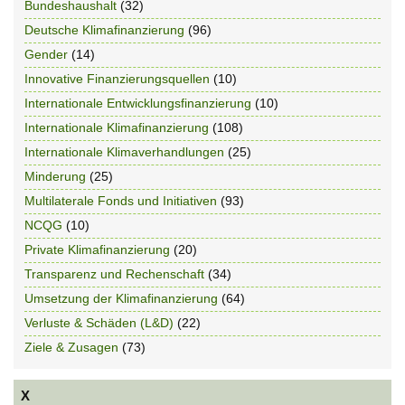
Bundeshaushalt
(32)
Deutsche Klimafinanzierung
(96)
Gender
(14)
Innovative Finanzierungsquellen
(10)
Internationale Entwicklungsfinanzierung
(10)
Internationale Klimafinanzierung
(108)
Internationale Klimaverhandlungen
(25)
Minderung
(25)
Multilaterale Fonds und Initiativen
(93)
NCQG
(10)
Private Klimafinanzierung
(20)
Transparenz und Rechenschaft
(34)
Umsetzung der Klimafinanzierung
(64)
Verluste & Schäden (L&D)
(22)
Ziele & Zusagen
(73)
X