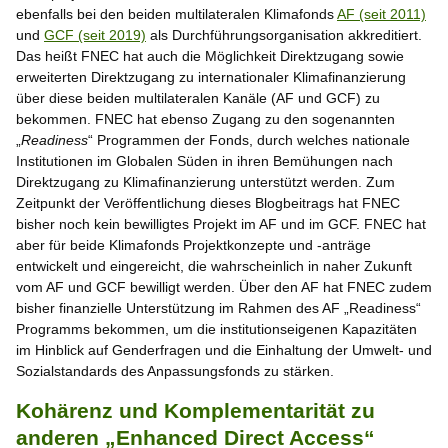
ebenfalls bei den beiden multilateralen Klimafonds
AF (seit 2011)
und
GCF (seit 2019)
als Durchführungsorganisation akkreditiert.
Das heißt FNEC hat auch die Möglichkeit Direktzugang sowie
erweiterten Direktzugang zu internationaler Klimafinanzierung
über diese beiden multilateralen Kanäle (AF und GCF) zu
bekommen. FNEC hat ebenso Zugang zu den sogenannten
„
Readiness
“ Programmen der Fonds, durch welches nationale
Institutionen im Globalen Süden in ihren Bemühungen nach
Direktzugang zu Klimafinanzierung unterstützt werden. Zum
Zeitpunkt der Veröffentlichung dieses Blogbeitrags hat FNEC
bisher noch kein bewilligtes Projekt im AF und im GCF. FNEC hat
aber für beide Klimafonds Projektkonzepte und -anträge
entwickelt und eingereicht, die wahrscheinlich in naher Zukunft
vom AF und GCF bewilligt werden. Über den AF hat FNEC zudem
bisher finanzielle Unterstützung im Rahmen des AF „Readiness“
Programms bekommen, um die institutionseigenen Kapazitäten
im Hinblick auf Genderfragen und die Einhaltung der Umwelt- und
Sozialstandards des Anpassungsfonds zu stärken.
Kohärenz und Komplementarität zu
anderen „Enhanced Direct Access“