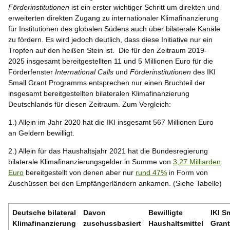
Förderinstitutionen
ist ein erster wichtiger Schritt um direkten und
erweiterten direkten Zugang zu internationaler Klimafinanzierung
für Institutionen des globalen Südens auch über bilaterale Kanäle
zu fördern. Es wird jedoch deutlich, dass diese Initiative nur ein
Tropfen auf den heißen Stein ist. Die für den Zeitraum 2019-
2025 insgesamt bereitgestellten 11 und 5 Millionen Euro für die
Förderfenster
International Calls
und
Förderinstitutionen
des IKI
Small Grant Programms entsprechen nur einen Bruchteil der
insgesamt bereitgestellten bilateralen Klimafinanzierung
Deutschlands für diesen Zeitraum. Zum Vergleich:
1.) Allein im Jahr 2020 hat die IKI insgesamt 567 Millionen Euro
an Geldern bewilligt.
2.) Allein für das Haushaltsjahr 2021 hat die Bundesregierung
bilaterale Klimafinanzierungsgelder in Summe von
3,27 Milliarden
Euro
bereitgestellt von denen aber nur
rund 47%
in Form von
Zuschüssen bei den Empfängerländern ankamen. (Siehe Tabelle)
Deutsche bilateral
Davon
Bewilligte
IKI S
Klimafinanzierung
zuschussbasiert
Haushaltsmittel
Gran