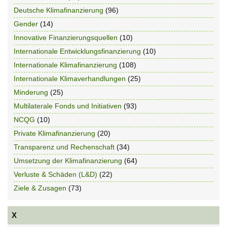
Deutsche Klimafinanzierung
(96)
Gender
(14)
Innovative Finanzierungsquellen
(10)
Internationale Entwicklungsfinanzierung
(10)
Internationale Klimafinanzierung
(108)
Internationale Klimaverhandlungen
(25)
Minderung
(25)
Multilaterale Fonds und Initiativen
(93)
NCQG
(10)
Private Klimafinanzierung
(20)
Transparenz und Rechenschaft
(34)
Umsetzung der Klimafinanzierung
(64)
Verluste & Schäden (L&D)
(22)
Ziele & Zusagen
(73)
X