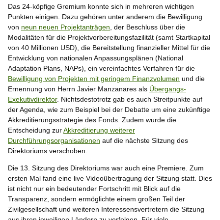
Das 24-köpfige Gremium konnte sich in mehreren wichtigen
Punkten einigen. Dazu gehören unter anderem die Bewilligung
von
neun neuen Projektanträgen
, der Beschluss über die
Modalitäten für die Projektvorbereitungsfazilität (samt Startkapital
von 40 Millionen USD), die Bereitstellung finanzieller Mittel für die
Entwicklung von nationalen Anpassungsplänen (National
Adaptation Plans, NAPs), ein vereinfachtes Verfahren für die
Bewilligung von Projekten mit geringem Finanzvolumen
und die
Ernennung von Herrn Javier Manzanares als
Übergangs-
Exekutivdirektor
. Nichtsdestotrotz gab es auch Streitpunkte auf
der Agenda, wie zum Beispiel bei der Debatte um eine zukünftige
Akkreditierungsstrategie des Fonds. Zudem wurde die
Entscheidung zur
Akkreditierung weiterer
Durchführungsorganisationen
auf die nächste Sitzung des
Direktoriums verschoben.
Die 13. Sitzung des Direktoriums war auch eine Premiere. Zum
ersten Mal fand eine live Videoübertragung der Sitzung statt. Dies
ist nicht nur ein bedeutender Fortschritt mit Blick auf die
Transparenz, sondern ermöglichte einem großen Teil der
Zivilgesellschaft und weiteren Interessensvertretern die Sitzung
aus ihren jeweiligen Ländern zu verfolgen. Für viele