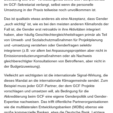
im GCF-Sekretariat verlangt, selbst wenn die personelle
Umsetzung in der Praxis teilweise noch unvollkommen ist.
Das ist qualitativ etwas anderes als eine Akzeptanz, dass Gender
„auch wichtig“ ist, wie es bei den meisten anderen Klimafonds der
Fall ist, die Gender erst retroaktiv in ihre Aktivitäten integriert
haben, aber häufig Geschlechtergleichheitsfragen primär als Teil
von Umwelt- und Sozialschutzmaßnahmen für Projektplanung
und -umsetzung verstehen oder Genderfragen selektiv
integrieren (z.B. vor allem bei Anpassungsprojekten aber nicht in
Emissionsreduzierungsmaßnahmen oder als Nachweis
gleichberechtigter Konsultationen von Betroffenen, aber nicht in
der Budgetzuweisung).
Vielleicht am wichtigsten ist die internationale Signal-Wirkung, die
dieses Mandat an die internationale Klimagemeinde sendet. Zum
Beispiel muss jeder GCF-Partner, der dem GCF Projekte
vorschlagen und umsetzen will, als Bedingung für die
Akkreditierung beim GCF eine eigene Genderpolitik und Gender-
Expertise nachweisen. Das trifft öffentliche Partnerorganisationen
wie die multilateralen Entwicklungsbanken (MDBs) ebenso wie
große kommerzielle Banken, etwa die Deutsche Bank. Letztere