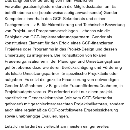
Das fängt bei der Berufung von mehr weiblichen
Verwaltungsratsmitgliedern durch die Mitgliedsstaaten an. Es
betrifft ebenso die (idealerweise stetig anwachsende) Gender-
Kompetenz innerhalb des GCF-Sekretariats und seiner
Fachgremien – z.B. für Akkreditierung und Technische Bewertung
von Projekt- und Programmvorschlägen – ebenso wie die
Fähigkeit von GCF-Implementierungspartnern, Gender als
konstitutives Element für den Erfolg eines GCF-finanzierten
Projektes oder Programms in das Projekt-Design und dessen
Umsetzung zu integrieren. Die Konsultation von lokalen
Frauenorganisationen in der Planungs- und Umsetzungsphase
gehört ebenso dazu wie deren Berücksichtigung und Förderung
als lokale Umsetzungspartner für spezifische Projektteile oder -
aufgaben. Es setzt die gezielte Finanzierung von notwendigen
Gender-Maßnahmen, z.B. gezielte Frauenfördermaßnahmen, in
Projektbudgets voraus. Es erfordert nicht nur einen projekt-
spezifischen Genderaktionsplan (wie vom GCF-Sekretariat
gefordert) mit geschlechtergerechten Projektindikatoren, sondern
auch eine regelmäßige GCF-portfolioweite Ergebnissicherung
sowie unabhängige Evaluierungen.
Letztlich erfordert es vielleicht am meisten ein generelles