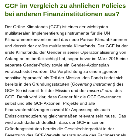
GCF im Vergleich zu ähnlichen Policies
bei anderen Finanzinstitutionen aus?
Der Grüne Klimafonds (GCF) ist eines der wichtigsten
multilateralen Implementierungsinstrumente für die UN
Klimarahmenkonvention und das neue Pariser Klimaabkommen
und derzeit der größte multilaterale Klimafonds. Der GCF ist der
erste Klimafonds, der Gender in seiner Operationalisierung von
Anfang an mitberücksichtigt hat, sogar bevor im März 2015 eine
separate Gender-Policy sowie ein Gender-Aktionsplan
verabschiedet wurden. Die Verpflichtung zu einem „gender-
sensitive Approach“ als Teil der Mission des Fonds findet sich
bereits in den Gründungsstatuten (
Governing Instrument)
des
GCF. Sie ist somit Teil der Mission und der
raison d‘ etre
des
GCF. Damit wird klar, dass Gender für die GCF Governance
selbst und alle GCF Aktionen, Projekte und alle
Finanzunterstützungen sowohl für Anpassung als auch
Emissionsreduzierung gleichermaßen relevant sein muss. Das
wird auch dadurch deutlich, dass der GCF in seinen
Gründungsstatuten bereits die Geschlechterparität in der
Besetzung des GCF-Verwaltungsrats sowie des Fachpersonals