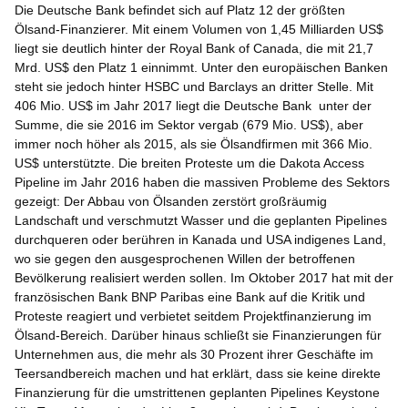
Die Deutsche Bank befindet sich auf Platz 12 der größten
Ölsand-Finanzierer. Mit einem Volumen von 1,45 Milliarden US$
liegt sie deutlich hinter der Royal Bank of Canada, die mit 21,7
Mrd. US$ den Platz 1 einnimmt. Unter den europäischen Banken
steht sie jedoch hinter HSBC und Barclays an dritter Stelle. Mit
406 Mio. US$ im Jahr 2017 liegt die Deutsche Bank unter der
Summe, die sie 2016 im Sektor vergab (679 Mio. US$), aber
immer noch höher als 2015, als sie Ölsandfirmen mit 366 Mio.
US$ unterstützte. Die breiten Proteste um die Dakota Access
Pipeline im Jahr 2016 haben die massiven Probleme des Sektors
gezeigt: Der Abbau von Ölsanden zerstört großräumig
Landschaft und verschmutzt Wasser und die geplanten Pipelines
durchqueren oder berühren in Kanada und USA indigenes Land,
wo sie gegen den ausgesprochenen Willen der betroffenen
Bevölkerung realisiert werden sollen. Im Oktober 2017 hat mit der
französischen Bank BNP Paribas eine Bank auf die Kritik und
Proteste reagiert und verbietet seitdem Projektfinanzierung im
Ölsand-Bereich. Darüber hinaus schließt sie Finanzierungen für
Unternehmen aus, die mehr als 30 Prozent ihrer Geschäfte im
Teersandbereich machen und hat erklärt, dass sie keine direkte
Finanzierung für die umstrittenen geplanten Pipelines Keystone