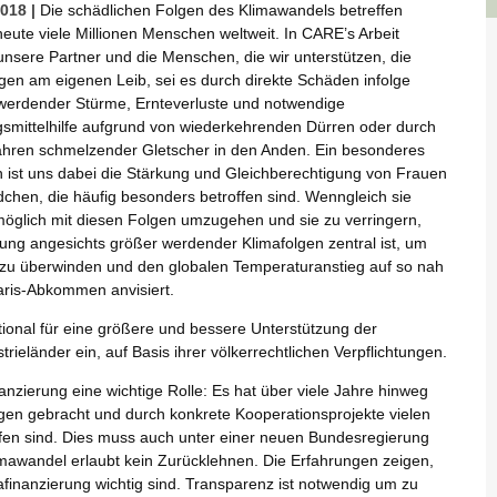
2018 |
Die schädlichen Folgen des Klimawandels betreffen
heute viele Millionen Menschen weltweit. In CARE’s Arbeit
unsere Partner und die Menschen, die wir unterstützen, die
gen am eigenen Leib, sei es durch direkte Schäden infolge
 werdender Stürme, Ernteverluste und notwendige
smittelhilfe aufgrund von wiederkehrenden Dürren oder durch
ahren schmelzender Gletscher in den Anden. Ein besonderes
n ist uns dabei die Stärkung und Gleichberechtigung von Frauen
chen, die häufig besonders betroffen sind. Wenngleich sie
möglich mit diesen Folgen umzugehen und sie zu verringern,
tzung angesichts größer werdender Klimafolgen zentral ist, um
t zu überwinden und den globalen Temperaturanstieg auf so nah
aris-Abkommen anvisiert.
tional für eine größere und bessere Unterstützung der
ieländer ein, auf Basis ihrer völkerrechtlichen Verpflichtungen.
nanzierung eine wichtige Rolle: Es hat über viele Jahre hinweg
gen gebracht und durch konkrete Kooperationsprojekte vielen
fen sind. Dies muss auch unter einer neuen Bundesregierung
imawandel erlaubt kein Zurücklehnen. Die Erfahrungen zeigen,
afinanzierung wichtig sind. Transparenz ist notwendig um zu