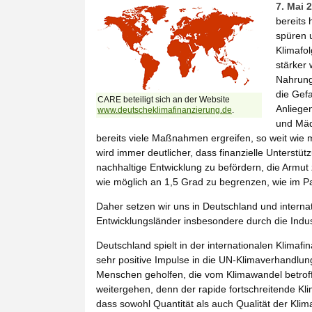
7. Mai 
bereits 
spüren 
Klimafol
stärker
Nahrung
die Gef
CARE beteiligt sich an der Website
Anliege
www.deutscheklimafinanzierung.de
.
und Mäd
bereits viele Maßnahmen ergreifen, so weit wie 
wird immer deutlicher, dass finanzielle Unterstü
nachhaltige Entwicklung zu befördern, die Armu
wie möglich an 1,5 Grad zu begrenzen, wie im P
Daher setzen wir uns in Deutschland und interna
Entwicklungsländer insbesondere durch die Industr
Deutschland spielt in der internationalen Klimafi
sehr positive Impulse in die UN-Klimaverhandlun
Menschen geholfen, die vom Klimawandel betrof
weitergehen, denn der rapide fortschreitende Kl
dass sowohl Quantität als auch Qualität der Klim