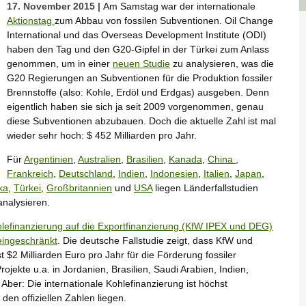
17. November 2015 |
Am Samstag war der internationale
Aktionstag
zum Abbau von fossilen Subventionen. Oil Change
International und das Overseas Development Institute (ODI)
haben den Tag und den G20-Gipfel in der Türkei zum Anlass
genommen, um in einer
neuen Studie
zu analysieren, was die
G20 Regierungen an Subventionen für die Produktion fossiler
Brennstoffe (also: Kohle, Erdöl und Erdgas) ausgeben. Denn
eigentlich haben sie sich ja seit 2009 vorgenommen, genau
diese Subventionen abzubauen. Doch die aktuelle Zahl ist mal
wieder sehr hoch: $ 452 Milliarden pro Jahr.
Für
Argentinien
,
Australien
,
Brasilien
,
Kanada
,
China
,
Frankreich
,
Deutschland
,
Indien
,
Indonesien
,
Italien
,
Japan
,
ka
,
Türkei
,
Großbritannien
und
USA
liegen Länderfallstudien
analysieren.
lefinanzierung auf die Exportfinanzierung (KfW IPEX und DEG)
eingeschränkt
. Die deutsche Fallstudie zeigt, dass KfW und
 $2 Milliarden Euro pro Jahr für die Förderung fossiler
ekte u.a. in Jordanien, Brasilien, Saudi Arabien, Indien,
Aber: Die internationale Kohlefinanzierung ist höchst
den offiziellen Zahlen liegen.