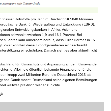
 fossiler Rohstoffe pro Jahr im Durchschnitt $848 Millionen
 Europäische Bank für Wiederaufbau und Entwicklung (EBRD),
egionalen Entwicklungsbanken in Afrika, Asien und
tutionen schwankt zwischen 1,9 und 16,1 Prozent. Bei
iesen Jahres kam außerdem heraus, dass Euler Hermes in 15
gt. Zwar könnten diese Exportgarantieren eingeschränkt
terstützung einschränken. Danach sieht es aber aktuell nicht
eutschland für Klimaschutz und Anpassung an den Klimawandel
chternd. Allein die öffentlich bekannte Finanzierung für die
a den knapp zwei Milliarden Euro, die Deutschland 2013 als
agt hat. Damit macht Deutschland seine eigenen Bemühungen
l weltweit praktisch wieder zunichte.
tje