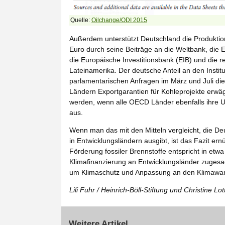
Quelle:
Oilchange/ODI 2015
Außerdem unterstützt Deutschland die Produktion
Euro durch seine Beiträge an die Weltbank, die
die Europäische Investitionsbank (EIB) und die r
Lateinamerika. Der deutsche Anteil an den Insti
parlamentarischen Anfragen im März und Juli d
Ländern Exportgarantien für Kohleprojekte erwä
werden, wenn alle OECD Länder ebenfalls ihre Un
aus.
Wenn man das mit den Mitteln vergleicht, die D
in Entwicklungsländern ausgibt, ist das Fazit ernü
Förderung fossiler Brennstoffe entspricht in etw
Klimafinanzierung an Entwicklungsländer zuges
um Klimaschutz und Anpassung an den Klimawande
Lili Fuhr / Heinrich-Böll-Stiftung und Christine Lot
Weitere Artikel