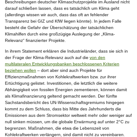
Beschreibungen deutscher Klimaschutzprojekte im Ausland nicht
darauf schließen lassen, dass es tatsächlich um Klima geht
(allerdings wissen wir auch, dass das oft an fehlender
Transparenz bei GIZ und KfW liegen könnte). In jedem Falle
besteht die Gefahr der Überschätzung der tatsächlichen
Klimahilfen durch eine großzügige Auslegung der „Klima-
Relevanz“ finanzierter Projekte.
In ihrem Statement erklären die Industrieländer, dass sie sich in
der Frage der Klima-Relevanz auch auf die
von den
multilateralen Entwicklungsbanken beschlossenen Kriterien
beziehen wollen
– dort aber sind auch Projekte für
Effizienzmaßnahmen von Kohlekraftwerken bzw. zur ihrer
Ertüchtigung gelistet. Investitionen, die letztlich die weitere
Abhängigkeit von fossilen Energien zementieren, können damit
als Klimafinanzierung geltend gemacht werden. Der fünfte
Sachstandsbericht des UN-Wissenschaftsgremiums hingegen
kommt zu dem Schluss, dass bis Mitte des Jahrhunderts die
Emissionen aus dem Stromsektor weltweit mehr oder weniger auf
null sinken müssen, um die globale Erwärmung auf unter 2°C zu
begrenzen. Maßnahmen, die etwa die Lebenszeit von
Kohlekraftwerken verlängern, sind damit nicht zu vereinbaren.