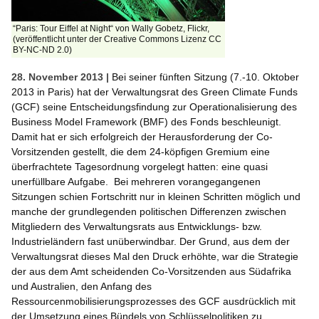
“Paris: Tour Eiffel at Night“ von Wally Gobetz, Flickr,
(veröffentlicht unter der Creative Commons Lizenz CC
BY-NC-ND 2.0)
28. November 2013 |
Bei seiner fünften Sitzung (7.-10. Oktober
2013 in Paris) hat der Verwaltungsrat des Green Climate Funds
(GCF) seine Entscheidungsfindung zur Operationalisierung des
Business Model Framework (BMF) des Fonds beschleunigt.
Damit hat er sich erfolgreich der Herausforderung der Co-
Vorsitzenden gestellt, die dem 24-köpfigen Gremium eine
überfrachtete Tagesordnung vorgelegt hatten: eine quasi
unerfüllbare Aufgabe. Bei mehreren vorangegangenen
Sitzungen schien Fortschritt nur in kleinen Schritten möglich und
manche der grundlegenden politischen Differenzen zwischen
Mitgliedern des Verwaltungsrats aus Entwicklungs- bzw.
Industrieländern fast unüberwindbar. Der Grund, aus dem der
Verwaltungsrat dieses Mal den Druck erhöhte, war die Strategie
der aus dem Amt scheidenden Co-Vorsitzenden aus Südafrika
und Australien, den Anfang des
Ressourcenmobilisierungsprozesses des GCF ausdrücklich mit
der Umsetzung eines Bündels von Schlüsselpolitiken zu