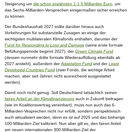
Steigerung um
die schon erwähnten 1-1,5 Milliarden Euro
, um
das Sechs-Milliarden-Versprechen einigermaßen sicher erreichen
zu können.
Der Bundeshaushalt 2027 sollte darüber hinaus auch
Vorkehrungen für substanzielle Zusagen an einige der
wichtigsten multilateralen Klimafonds enthalten, darunter der
Fund for Responding to Loss and Damage
(seine erste formale
Befüllungsperiode beginnt 2027), der
Green Climate Fund
(dessen nunmehr dritte formale Wiederauffüllung ebenfalls ab
2027 ansteht), außerdem der
Adaptation Fund
und der
Least
Developed Countries Fund
(zwei Fonds, die wichtige Arbeit
machen, aber seit Jahren nicht ausreichend ausgestattet
werden).
Damit noch nicht genug: Soll Deutschland tatsächlich seinen
fairen Anteil an der Klimafinanzierung
auch in Zukunft beitragen
(wie im Koalitionsvertrag vereinbart), muss nun auch das 6-
Milliarden-Vesprechen nicht nur erfüllt, sondern perspektivisch
auch aktualisiert werden, denn es ist auf 2025 und das bisherige
100-Milliarden-Ziel kalibriert. Nun aber gilt es, den fairen Anteil
am neuen internationalen 300-Milliarden-Ziel der