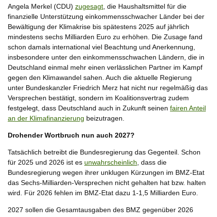
Angela Merkel (CDU)
zugesagt
, die Haushaltsmittel für die
finanzielle Unterstützung einkommensschwacher Länder bei der
Bewältigung der Klimakrise bis spätestens 2025 auf jährlich
mindestens sechs Milliarden Euro zu erhöhen. Die Zusage fand
schon damals international viel Beachtung und Anerkennung,
insbesondere unter den einkommensschwachen Ländern, die in
Deutschland einmal mehr einen verlässlichen Partner im Kampf
gegen den Klimawandel sahen. Auch die aktuelle Regierung
unter Bundeskanzler Friedrich Merz hat nicht nur regelmäßig das
Versprechen bestätigt, sondern im Koalitionsvertrag zudem
festgelegt, dass Deutschland auch in Zukunft seinen
fairen Anteil
an der Klimafinanzierung
beizutragen.
Drohender Wortbruch nun auch 2027?
Tatsächlich betreibt die Bundesregierung das Gegenteil. Schon
für 2025 und 2026 ist es
unwahrscheinlich
, dass die
Bundesregierung wegen ihrer unklugen Kürzungen im BMZ-Etat
das Sechs-Milliarden-Versprechen nicht gehalten hat bzw. halten
wird. Für 2026 fehlen im BMZ-Etat dazu 1-1,5 Milliarden Euro.
2027 sollen die Gesamtausgaben des BMZ gegenüber 2026