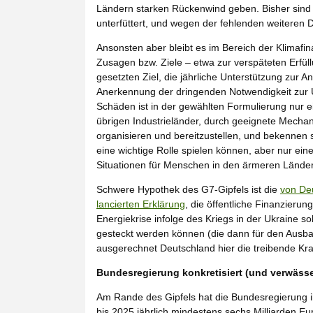
Ländern starken Rückenwind geben. Bisher sind 
unterfüttert, und wegen der fehlenden weiteren 
Ansonsten aber bleibt es im Bereich der Klimafin
Zusagen bzw. Ziele – etwa zur verspäteten Erfü
gesetzten Ziel, die jährliche Unterstützung zur
Anerkennung der dringenden Notwendigkeit zur 
Schäden ist in der gewählten Formulierung nur ei
übrigen Industrieländer, durch geeignete Mech
organisieren und bereitzustellen, und bekennen 
eine wichtige Rolle spielen können, aber nur ein
Situationen für Menschen in den ärmeren Länder
Schwere Hypothek des G7-Gipfels ist die
von De
lancierten Erklärung
, die öffentliche Finanzierun
Energiekrise infolge des Kriegs in der Ukraine s
gesteckt werden können (die dann für den Ausba
ausgerechnet Deutschland hier die treibende Kra
Bundesregierung konkretisiert (und verwäss
Am Rande des Gipfels hat die Bundesregierung 
bis 2025 jährlich mindestens sechs Milliarden Euro