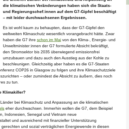
die klimatischen Veränderungen haben sich die Staats-
und Regierungschef:innen auf dem G7-Gipfel beschäftigt
– mit leider durchwachsenen Ergebnissen.
Es ist wohl kaum zu behaupten, dass der G7-Gipfel den
weltweiten Klimaschutz wesentlich vorangebracht hätte. Zwar
haben die G7 ihre
schon im Mai
von den Klima-, Energie- und
Unweltminister:innen der G7 formulierte Absicht bekräftigt,
den Stromsektor bis 2035 überwiegend emissionsfrei
umzubauen und dazu auch den Ausstieg aus der Kohle zu
beschleunigen. Gleichzeitig aber haben es die G7-Staaten
onferenz COP26 in Glasgow zu folgen und ihre Klimaschutzziele
urichten – oder zumindest die Absicht zu äußern, dies noch
es zu tun.
e Klimakiller?
en Länder bei Klimaschutz und Anpassung an die klimatischen
els
eher durchwachsen. Immerhin wollen die G7, dem Beispiel
dien, Indonesien, Senegal und Vietnam neue
taltet und ausreichend mit finanzieller Unterstützung
r gerechten und sozial verträglichen Energiewende in diesen