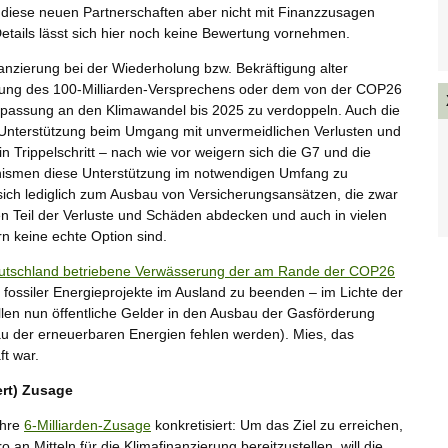
diese neuen Partnerschaften aber nicht mit Finanzzusagen
Details lässt sich hier noch keine Bewertung vornehmen.
anzierung bei der Wiederholung bzw. Bekräftigung alter
llung des 100-Milliarden-Versprechens oder dem von der COP26
 Anpassung an den Klimawandel bis 2025 zu verdoppeln. Auch die
Unterstützung beim Umgang mit unvermeidlichen Verlusten und
n Trippelschritt – nach wie vor weigern sich die G7 und die
anismen diese Unterstützung im notwendigen Umfang zu
sich lediglich zum Ausbau von Versicherungsansätzen, die zwar
en Teil der Verluste und Schäden abdecken und auch in vielen
n keine echte Option sind.
utschland betriebene Verwässerung der am Rande der COP26
g fossiler Energieprojekte im Ausland zu beenden – im Lichte der
ollen nun öffentliche Gelder in den Ausbau der Gasförderung
u der erneuerbaren Energien fehlen werden). Mies, das
ft war.
ert) Zusage
ihre
6-Milliarden-Zusage
konkretisiert: Um das Ziel zu erreichen,
 an Mitteln für die Klimafinanzierung bereitzustellen, will die