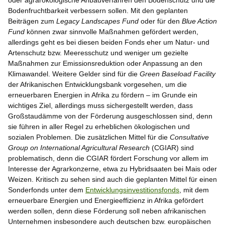
oder agrarökologische Anbauverfahren den Bodenschutz und die
Bodenfruchtbarkeit verbessern sollen. Mit den geplanten
Beiträgen zum
Legacy Landscapes Fund
oder für den
Blue Action
Fund
können zwar sinnvolle Maßnahmen gefördert werden,
allerdings geht es bei diesen beiden Fonds eher um Natur- und
Artenschutz bzw. Meeresschutz und weniger um gezielte
Maßnahmen zur Emissionsreduktion oder Anpassung an den
Klimawandel. Weitere Gelder sind für die
Green Baseload Facility
der Afrikanischen Entwicklungsbank vorgesehen, um die
erneuerbaren Energien in Afrika zu fördern – im Grunde ein
wichtiges Ziel, allerdings muss sichergestellt werden, dass
Großstaudämme von der Förderung ausgeschlossen sind, denn
sie führen in aller Regel zu erheblichen ökologischen und
sozialen Problemen. Die zusätzlichen Mittel für die
Consultative
Group on International Agricultural Research
(CGIAR) sind
problematisch, denn die CGIAR fördert Forschung vor allem im
Interesse der Agrarkonzerne, etwa zu Hybridsaaten bei Mais oder
Weizen. Kritisch zu sehen sind auch die geplanten Mittel für einen
Sonderfonds unter dem
Entwicklungsinvestitionsfonds
, mit dem
erneuerbare Energien und Energieeffizienz in Afrika gefördert
werden sollen, denn diese Förderung soll neben afrikanischen
Unternehmen insbesondere auch deutschen bzw. europäischen