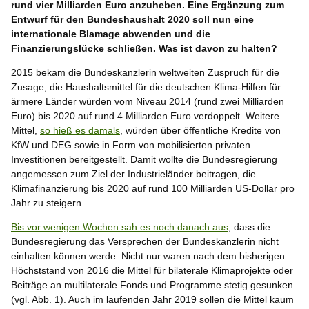
rund vier Milliarden Euro anzuheben. Eine Ergänzung zum
Entwurf für den Bundeshaushalt 2020 soll nun eine
internationale Blamage abwenden und die
Finanzierungslücke schließen. Was ist davon zu halten?
2015 bekam die Bundeskanzlerin weltweiten Zuspruch für die
Zusage, die Haushaltsmittel für die deutschen Klima-Hilfen für
ärmere Länder würden vom Niveau 2014 (rund zwei Milliarden
Euro) bis 2020 auf rund 4 Milliarden Euro verdoppelt. Weitere
Mittel,
so hieß es damals
, würden über öffentliche Kredite von
KfW und DEG sowie in Form von mobilisierten privaten
Investitionen bereitgestellt. Damit wollte die Bundesregierung
angemessen zum Ziel der Industrieländer beitragen, die
Klimafinanzierung bis 2020 auf rund 100 Milliarden US-Dollar pro
Jahr zu steigern.
Bis vor wenigen Wochen sah es noch danach aus
, dass die
Bundesregierung das Versprechen der Bundeskanzlerin nicht
einhalten können werde. Nicht nur waren nach dem bisherigen
Höchststand von 2016 die Mittel für bilaterale Klimaprojekte oder
Beiträge an multilaterale Fonds und Programme stetig gesunken
(vgl. Abb. 1). Auch im laufenden Jahr 2019 sollen die Mittel kaum