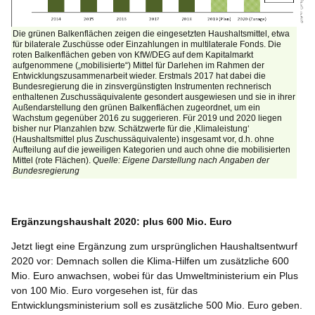
Die grünen Balkenflächen zeigen die eingesetzten Haushaltsmittel, etwa
für bilaterale Zuschüsse oder Einzahlungen in multilaterale Fonds. Die
roten Balkenflächen geben von KfW/DEG auf dem Kapitalmarkt
aufgenommene („mobilisierte“) Mittel für Darlehen im Rahmen der
Entwicklungszusammenarbeit wieder. Erstmals 2017 hat dabei die
Bundesregierung die in zinsvergünstigten Instrumenten rechnerisch
enthaltenen Zuschussäquivalente gesondert ausgewiesen und sie in ihrer
Außendarstellung den grünen Balkenflächen zugeordnet, um ein
Wachstum gegenüber 2016 zu suggerieren. Für 2019 und 2020 liegen
bisher nur Planzahlen bzw. Schätzwerte für die ‚Klimaleistung‘
(Haushaltsmittel plus Zuschussäquivalente) insgesamt vor, d.h. ohne
Aufteilung auf die jeweiligen Kategorien und auch ohne die mobilisierten
Mittel (rote Flächen).
Quelle: Eigene Darstellung nach Angaben der
Bundesregierung
Ergänzungshaushalt 2020: plus 600 Mio. Euro
Jetzt liegt eine Ergänzung zum ursprünglichen Haushaltsentwurf
2020 vor: Demnach sollen die Klima-Hilfen um zusätzliche 600
Mio. Euro anwachsen, wobei für das Umweltministerium ein Plus
von 100 Mio. Euro vorgesehen ist, für das
Entwicklungsministerium soll es zusätzliche 500 Mio. Euro geben.