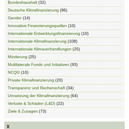
Bundeshaushalt
(32)
Deutsche Klimafinanzierung
(96)
Gender
(14)
Innovative Finanzierungsquellen
(10)
Internationale Entwicklungsfinanzierung
(10)
Internationale Klimafinanzierung
(108)
Internationale Klimaverhandlungen
(25)
Minderung
(25)
Multilaterale Fonds und Initiativen
(93)
NCQG
(10)
Private Klimafinanzierung
(20)
Transparenz und Rechenschaft
(34)
Umsetzung der Klimafinanzierung
(64)
Verluste & Schäden (L&D)
(22)
Ziele & Zusagen
(73)
X