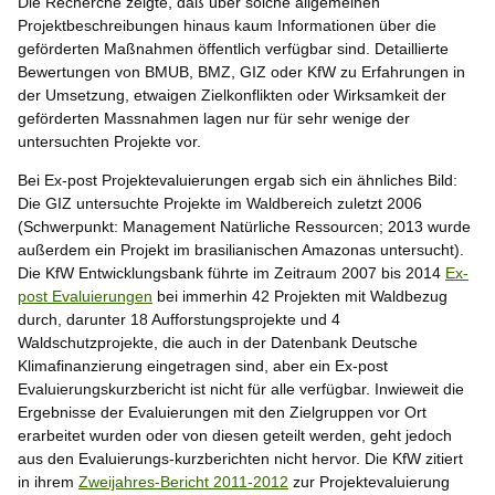
Die Recherche zeigte, daß über solche allgemeinen
Projektbeschreibungen hinaus kaum Informationen über die
geförderten Maßnahmen öffentlich verfügbar sind. Detaillierte
Bewertungen von BMUB, BMZ, GIZ oder KfW zu Erfahrungen in
der Umsetzung, etwaigen Zielkonflikten oder Wirksamkeit der
geförderten Massnahmen lagen nur für sehr wenige der
untersuchten Projekte vor.
Bei Ex-post Projektevaluierungen ergab sich ein ähnliches Bild:
Die GIZ untersuchte Projekte im Waldbereich zuletzt 2006
(Schwerpunkt: Management Natürliche Ressourcen; 2013 wurde
außerdem ein Projekt im brasilianischen Amazonas untersucht).
Die KfW Entwicklungsbank führte im Zeitraum 2007 bis 2014
Ex-
post Evaluierungen
bei immerhin 42 Projekten mit Waldbezug
durch, darunter 18 Aufforstungsprojekte und 4
Waldschutzprojekte, die auch in der Datenbank Deutsche
Klimafinanzierung eingetragen sind, aber ein Ex-post
Evaluierungskurzbericht ist nicht für alle verfügbar. Inwieweit die
Ergebnisse der Evaluierungen mit den Zielgruppen vor Ort
erarbeitet wurden oder von diesen geteilt werden, geht jedoch
aus den Evaluierungs-kurzberichten nicht hervor. Die KfW zitiert
in ihrem
Zweijahres-Bericht 2011-2012
zur Projektevaluierung