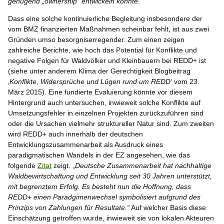
genügend „ownership“ entwickeln konnte
.“
Dass eine solche kontinuierliche Begleitung insbesondere der
vom BMZ finanzierten Maßnahmen scheinbar fehlt, ist aus zwei
Gründen umso besorgniserregender. Zum einen zeigen
zahlreiche Berichte, wie hoch das Potential für Konflikte und
negative Folgen für Waldvölker und Kleinbauern bei REDD+ ist
(siehe unter anderem Klima der Gerechtigkeit Blogbeitrag
‚Konflikte, Widersprüche und Lügen rund um REDD‘
vom 23.
März 2015). Eine fundierte Evaluierung könnte vor diesem
Hintergrund auch untersuchen, inwieweit solche Konflikte auf
Umsetzungsfehler in einzelnen Projekten zurückzuführen sind
oder die Ursachen vielmehr struktureller Natur sind. Zum zweiten
wird REDD+ auch innerhalb der deutschen
Entwicklungszusammenarbeit als Ausdruck eines
paradigmatischen Wandels in der EZ angesehen, wie das
folgende
Zitat
zeigt. „
Deutsche Zusammenarbeit hat nachhaltige
Waldbewirtschaftung und Entwicklung seit 30 Jahren unterstützt,
mit begrenztem Erfolg. Es besteht nun die Hoffnung, dass
REDD+ einen Paradgimenwechsel symbolisiert aufgrund des
Prinzips von Zahlungen für Resultate.“
Auf welcher Basis diese
Einschätzung getroffen wurde, inwieweit sie von lokalen Akteuren