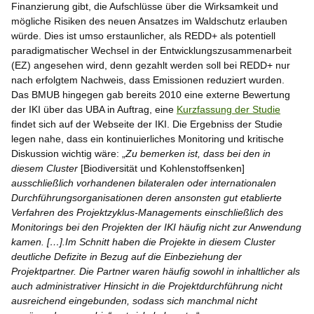
Finanzierung gibt, die Aufschlüsse über die Wirksamkeit und
mögliche Risiken des neuen Ansatzes im Waldschutz erlauben
würde. Dies ist umso erstaunlicher, als REDD+ als potentiell
paradigmatischer Wechsel in der Entwicklungszusammenarbeit
(EZ) angesehen wird, denn gezahlt werden soll bei REDD+ nur
nach erfolgtem Nachweis, dass Emissionen reduziert wurden.
Das BMUB hingegen gab bereits 2010 eine externe Bewertung
der IKI über das UBA in Auftrag, eine
Kurzfassung der Studie
findet sich auf der Webseite der IKI. Die Ergebniss der Studie
legen nahe, dass ein kontinuierliches Monitoring und kritische
Diskussion wichtig wäre: „
Zu bemerken ist, dass bei den in
diesem Cluster
[Biodiversität und Kohlenstoffsenken]
ausschließlich vorhandenen bilateralen oder internationalen
Durchführungsorganisationen deren ansonsten gut etablierte
Verfahren des Projektzyklus-Managements einschließlich des
Monitorings bei den Projekten der IKI häufig nicht zur Anwendung
kamen. […].Im Schnitt haben die Projekte in diesem Cluster
deutliche Defizite in Bezug auf die Einbeziehung der
Projektpartner. Die Partner waren häufig sowohl in inhaltlicher als
auch administrativer Hinsicht in die Projektdurchführung nicht
ausreichend eingebunden, sodass sich manchmal nicht