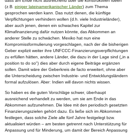
dass am Ende nicht ausreichend über die konstruktiven Ideen
(z.B.
einiger lateinamerikanischer Länder
) zum Thema
gesprochen werden kann. Das nutzt denen, die künftige
Verpflichtungen verhindern wollen (d.h. viele Industrieländer),
aber auch jenen, denen ein schwaches Kapitel zur
Klimafinanzierung dafür nutzen könnte, das Abkommen an
anderer Stelle zu schwächen. Mexiko hat nun eine
Kompromissformulierung vorgeschlagen, nach der die bisherigen
Geber explizit weiter ihre UNFCCC-Finanzierungsverpflichtungen
zu erfüllen hätten, andere Länder, die dazu in der Lage sind („in a
position to do so“) dies aber durch eigene Beiträge ergänzen
sollen. Damit wäre der Geberkreis de facto erweitert, ohne aber
die Unterscheidung zwischen Industrie- und Entwicklungsländern
formal aufzulösen. Aber: Indien will davon nichts wissen.
So haben es die guten Vorschläge schwer, überhaupt
ausreichend verhandelt zu werden, um sie am Ende in das
Abkommen aufzunehmen. Die Idee mit den periodisch gesetzten
Finanzierungszielen gehört dazu. Es ließe sich im Abkommen
festlegen, dass solche Ziele alle fünf Jahre festgelegt bzw.
aktualisiert würden – am besten getrennt nach Unterstützung für
Anpassung und für Minderung, um damit der Bereich Anpassung