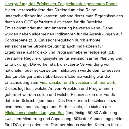
Überprüfung des Erfolgs der Tätigkeiten des gesamten Fonds
.
Hierzu verabschiedete das Direktorium eine Reihe
unterschiedlicher Indikatoren, anhand derer man Ergebnisse des
durch den GCF geförderte Aktivitäten für die Bereiche
Emissionsminderung und Anpassung bewerten kann. Dabei
wurden neben allgemeinen Indikatoren für die Auswirkungen auf
Fondsebene (z.B. Emissionsreduktion durch erhöhte
emissionsarme Stromerzeugung) auch Indikatoren für
Ergebnisse auf Projekt- und Programmebene festgelegt (z.b.
verstärkte Regulierungssysteme für emissionsarme Planung und
Entwicklung). Die vorher stark diskutierte Verwendung von
nationalen oder sektorweiten Indikatoren wurde dem Ermessen
des Empfängerlandes überlassen. Ebenso wichtig war die
Entscheidung zum
Finanzrisiko- und Investitionsrahmenwerk
.
Dieses legt fest, welche Art von Projekten und Programmen
gefördert werden sollen und welche Finanzrisiken der Fonds
dabei berücksichtigen muss. Das Direktorium beschloss dazu
eine Investmentstrategie und Portfolioziele, die sich an der
Allokationsentscheidung von Bali
(langfristige 50:50 Aufteilung
zwischen Minderung und Anpassung, 50% der Anpassungsgelder
für LDCs, etc.) orientiert. Darüber hinaus wurden Kriterien für die