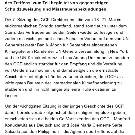
des Treffens, zum Teil begleitet von gegenseitiger
Schuldzuweisung und Misstrauensbekundungen.
Die 7. Sitzung des GCF-Direktoriums, die vom 18.-21. Mai im
südkoreanischen Songdo stattfand, stand somit auch unter dem
Stern, das Vertrauen auf beiden Seiten wieder zu festigen und
zudem ein wichtiges politisches Signal im Vorlauf auf den von UN-
Generalsekretär Ban Ki-Moon für September einberufenen
Klimagipfel am Rande der UN-Generalversammlung in New York
und die UN-Klimakonferenz in Lima Anfang Dezember zu senden:
den GCF endlich startklar für den Empfang und die Verteilung
von Geldern zu machen, und damit zeitgleich die ernsthafte
Absicht der beteiligten Länder zu unterstreichen, den GCF als
wichtigsten Baustein der internationalen Klimafinanzierung zu
etablieren und ihn nicht länger als leere Hülle existieren zu
lassen.
Um der wichtigsten Sitzung in der jungen Geschichte des GCF
daher bereits vorab zielgerichtet den richtigen Impuls zu geben,
entschieden sich die beiden Co-Vorsitzenden des GCF – Manfred
Konukiewitz aus Deutschland und José Maria Clemente Sarte
Salceda aus den Philippinen – die Agenda des Treffens auf die