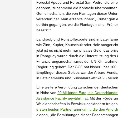
Forestal Apepu und Forestal San Pedro, die ein
gehören, zunehmend die Kontrolle übernommen.
Gemeinschaften, die von Plantagen dieser Unte
verändert hat. Man erzählte ihnen: „Früher gab e
dorthin gegangen, wo die Plantagen sind. Früher 
besetzt.“
Landraub und Rohstoffexporte sind in Lateinamer
wie Zinn, Kupfer, Kautschuk oder Holz ausgerichte
jetzt ist es nicht mehr nur privates Geld, das p
in Paraguay wurde durch die Unterstützung des
Finanzierungsmechanismus der UN-Klimarahmenk
Regierung gehört. Der GCF hat bisher über 100 Mil
Empfänger dieses Geldes war der Arbaro-Fonds, 
in Lateinamerika und Subsahara-Afrika 25 Millione
Eine weitere Verbindung zwischen der deutsch
in Höhe von
20 Millionen Euro, die Deutschlands I
Assistance Facility gewährt hat
. Mit der Förderun
Waldlandschaften in Entwicklungsländern freigese
ersten beiden Partner anerkannt, die den Anford
dienen, „die Bemühungen dieser Fondsmanagement