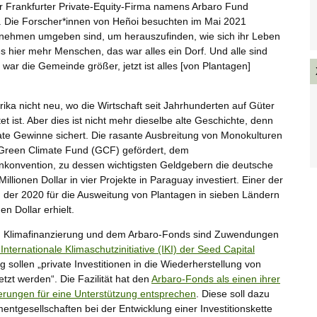
er Frankfurter Private-Equity-Firma namens Arbaro Fund
 Die Forscher*innen von Heñoi besuchten im Mai 2021
rnehmen umgeben sind, um herauszufinden, wie sich ihr Leben
s hier mehr Menschen, das war alles ein Dorf. Und alle sind
war die Gemeinde größer, jetzt ist alles [von Plantagen]
ika nicht neu, wo die Wirtschaft seit Jahrhunderten auf Güter
t ist. Aber dies ist nicht mehr dieselbe alte Geschichte, denn
rivate Gewinne sichert. Die rasante Ausbreitung von Monokulturen
 Green Climate Fund (GCF) gefördert, dem
onvention, zu dessen wichtigsten Geldgebern die deutsche
lionen Dollar in vier Projekte in Paraguay investiert. Einer der
der 2020 für die Ausweitung von Plantagen in sieben Ländern
n Dollar erhielt.
en Klimafinanzierung und dem Arbaro-Fonds sind Zuwendungen
nternationale Klimaschutzinitiative (IKI) der Seed Capital
g sollen „private Investitionen in die Wiederherstellung von
tzt werden“. Die Fazilität hat den
Arbaro-Fonds als einen ihrer
erungen für eine Unterstützung entsprechen
. Diese soll dazu
gesellschaften bei der Entwicklung einer Investitionskette