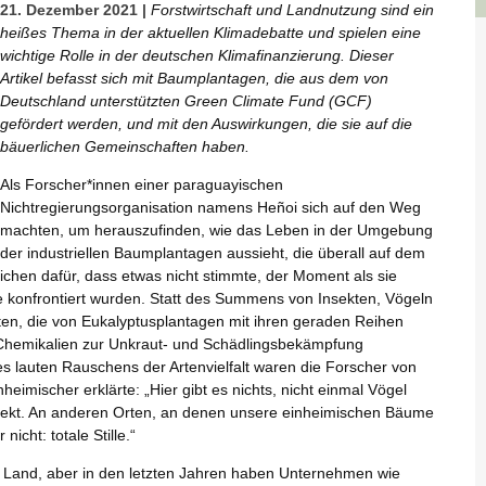
21. Dezember 2021 |
Forstwirtschaft und Landnutzung sind ein
heißes Thema in der aktuellen Klimadebatte und spielen eine
wichtige Rolle in der deutschen Klimafinanzierung. Dieser
Artikel befasst sich mit Baumplantagen, die aus dem von
Deutschland unterstützten Green Climate Fund (GCF)
gefördert werden, und mit den Auswirkungen, die sie auf die
bäuerlichen Gemeinschaften haben.
Als Forscher*innen einer paraguayischen
Nichtregierungsorganisation namens Heñoi sich auf den Weg
machten, um herauszufinden, wie das Leben in der Umgebung
der industriellen Baumplantagen aussieht, die überall auf dem
ichen dafür, dass etwas nicht stimmte, der Moment als sie
tille konfrontiert wurden. Statt des Summens von Insekten, Vögeln
en, die von Eukalyptusplantagen mit ihren geraden Reihen
 Chemikalien zur Unkraut- und Schädlingsbekämpfung
es lauten Rauschens der Artenvielfalt waren die Forscher von
eimischer erklärte: „Hier gibt es nichts, nicht einmal Vögel
Insekt. An anderen Orten, an denen unsere einheimischen Bäume
nicht: totale Stille.“
 Land, aber in den letzten Jahren haben Unternehmen wie