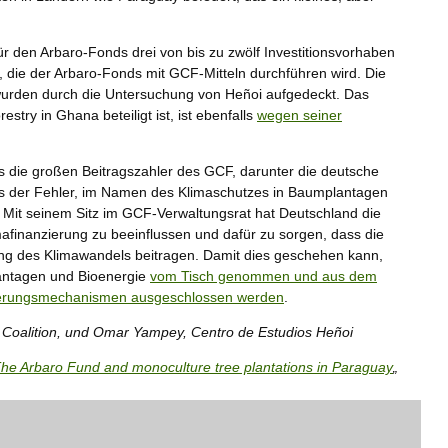
ür den Arbaro-Fonds drei von bis zu zwölf Investitionsvorhaben
, die der Arbaro-Fonds mit GCF-Mitteln durchführen wird. Die
wurden durch die Untersuchung von Heñoi aufgedeckt. Das
stry in Ghana beteiligt ist, ist ebenfalls
wegen seiner
s die großen Beitragszahler des GCF, darunter die deutsche
ass der Fehler, im Namen des Klimaschutzes in Baumplantagen
. Mit seinem Sitz im GCF-Verwaltungsrat hat Deutschland die
imafinanzierung zu beeinflussen und dafür zu sorgen, dass die
fung des Klimawandels beitragen. Damit dies geschehen kann,
antagen und Bioenergie
vom Tisch genommen und aus dem
zierungsmechanismen ausgeschlossen werden
.
 Coalition, und Omar Yampey, Centro de Estudios Heñoi
The Arbaro Fund and monoculture tree plantations in Paraguay
„