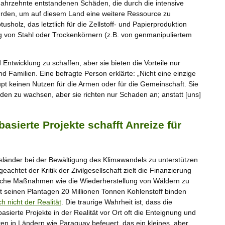
Jahrzehnte entstandenen Schäden, die durch die intensive
wurden, um auf diesem Land eine weitere Ressource zu
sholz, das letztlich für die Zellstoff- und Papierproduktion
ung von Stahl oder Trockenkörnern (z.B. von genmanipuliertem
ntwicklung zu schaffen, aber sie bieten die Vorteile nur
 Familien. Eine befragte Person erklärte: „Nicht eine einzige
aupt keinen Nutzen für die Armen oder für die Gemeinschaft. Sie
den zu wachsen, aber sie richten nur Schaden an; anstatt [uns]
asierte Projekte schafft Anreize für
länder bei der Bewältigung des Klimawandels zu unterstützen
chtet der Kritik der Zivilgesellschaft zielt die Finanzierung
liche Maßnahmen wie die Wiederherstellung von Wäldern zu
t seinen Plantagen 20 Millionen Tonnen Kohlenstoff binden
h nicht der Realität
. Die traurige Wahrheit ist, dass die
sierte Projekte in der Realität vor Ort oft die Enteignung und
en in Ländern wie Paraguay befeuert, das ein kleines, aber