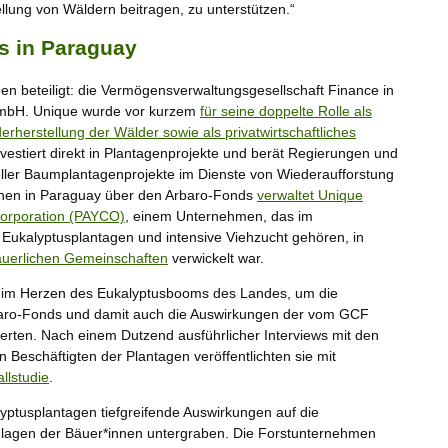
llung von Wäldern beitragen, zu unterstützen.“
s in Paraguay
 beteiligt: die Vermögensverwaltungsgesellschaft Finance in
GmbH. Unique wurde vor kurzem
für seine doppelte Rolle als
rherstellung der Wälder sowie als privatwirtschaftliches
estiert direkt in Plantagenprojekte und berät Regierungen und
rieller Baumplantagenprojekte im Dienste von Wiederaufforstung
ionen in Paraguay über den Arbaro-Fonds
verwaltet Unique
Corporation (PAYCO)
, einem Unternehmen, das im
Eukalyptusplantagen und intensive Viehzucht gehören, in
bäuerlichen Gemeinschaften
verwickelt war.
 im Herzen des Eukalyptusbooms des Landes, um die
rbaro-Fonds und damit auch die Auswirkungen der vom GCF
erten. Nach einem Dutzend ausführlicher Interviews mit den
Beschäftigten der Plantagen veröffentlichten sie mit
llstudie
.
yptusplantagen tiefgreifende Auswirkungen auf die
lagen der Bäuer*innen untergraben. Die Forstunternehmen