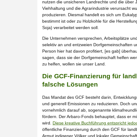
nutzen die unsicheren Landrechte und die über 
Viehhaltung und die Agrarindustrie verursacht 
produzieren. Diesmal handelt es sich um Eukalyptu
bestimmt ist oder zu Holzkohle für die Herstell
Soja) verarbeitet werden soll.
Die Unternehmen versprechen, Arbeitsplätze und E
selektiv an und entzweien Dorfgemeinschaften und
Person hier hat davon profitiert, [es gab] überh
sagen, dass sie der Dorfgemeinschaft helfen wer
zu helfen, wollen sie unser Land.
Die GCF-Finanzierung für landb
falsche Lösungen
Das Mandat des GCF besteht darin, Entwicklungs
und generell Emissionen zu reduzieren. Doch ungea
vornehmlich darauf ab, sogenannte klimafreund
fördern. Der Arbaro-Fonds behauptet, dass er mi
wird.
Diese kreative Buchführung entspricht jedoc
öffentliche Finanzierung durch den GCF für landba
Armut indigener Völker und lokaler Gemeinschaft