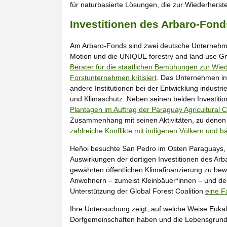
für naturbasierte Lösungen, die zur Wiederherste
Investitionen des Arbaro-Fond
Am Arbaro-Fonds sind zwei deutsche Unternehmen
Motion und die UNIQUE forestry and land use 
Berater für die staatlichen Bemühungen zur Wiede
Forstunternehmen kritisiert
. Das Unternehmen inv
andere Institutionen bei der Entwicklung indust
und Klimaschutz. Neben seinen beiden Investit
Plantagen im Auftrag der Paraguay Agricultural 
Zusammenhang mit seinen Aktivitäten, zu denen 
zahlreiche Konflikte mit indigenen Völkern und 
Heñoi besuchte San Pedro im Osten Paraguays,
Auswirkungen der dortigen Investitionen des A
gewährten öffentlichen Klimafinanzierung zu bew
Anwohnern – zumeist Kleinbäuer*innen – und den 
Unterstützung der Global Forest Coalition
eine Fa
Ihre Untersuchung zeigt, auf welche Weise Eukal
Dorfgemeinschaften haben und die Lebensgrund