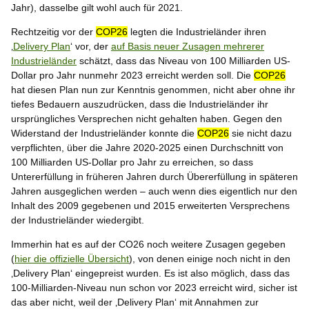
Jahr), dasselbe gilt wohl auch für 2021.
Rechtzeitig vor der
COP26
legten die Industrieländer ihren
‚
Delivery Plan
‘ vor, der
auf Basis neuer Zusagen mehrerer
Industrieländer
schätzt, dass das Niveau von 100 Milliarden US-
Dollar pro Jahr nunmehr 2023 erreicht werden soll. Die
COP26
hat diesen Plan nun zur Kenntnis genommen, nicht aber ohne ihr
tiefes Bedauern auszudrücken, dass die Industrieländer ihr
ursprüngliches Versprechen nicht gehalten haben. Gegen den
Widerstand der Industrieländer konnte die
COP26
sie nicht dazu
verpflichten, über die Jahre 2020-2025 einen Durchschnitt von
100 Milliarden US-Dollar pro Jahr zu erreichen, so dass
Untererfüllung in früheren Jahren durch Übererfüllung in späteren
Jahren ausgeglichen werden – auch wenn dies eigentlich nur den
Inhalt des 2009 gegebenen und 2015 erweiterten Versprechens
der Industrieländer wiedergibt.
Immerhin hat es auf der CO26 noch weitere Zusagen gegeben
(
hier die offizielle Übersicht
), von denen einige noch nicht in den
‚Delivery Plan‘ eingepreist wurden. Es ist also möglich, dass das
100-Milliarden-Niveau nun schon vor 2023 erreicht wird, sicher ist
das aber nicht, weil der ‚Delivery Plan‘ mit Annahmen zur