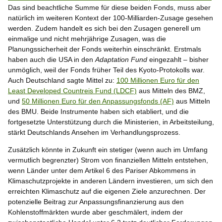
Das sind beachtliche Summe für diese beiden Fonds, muss aber
natürlich im weiteren Kontext der 100-Milliarden-Zusage gesehen
werden. Zudem handelt es sich bei den Zusagen generell um
einmalige und nicht mehrjährige Zusagen, was die
Planungssicherheit der Fonds weiterhin einschränkt. Erstmals
haben auch die USA in den
Adaptation Fund
eingezahlt – bisher
unmöglich, weil der Fonds früher Teil des Kyoto-Protokolls war.
Auch Deutschland sagte Mittel zu:
100 Millionen Euro für den
Least Developed Countreis Fund (LDCF)
aus Mitteln des BMZ,
und
50 Millionen Euro für den Anpassungsfonds (AF)
aus Mitteln
des BMU. Beide Instrumente haben sich etabliert, und die
fortgesetzte Unterstützung durch die Ministerien, in Arbeitsteilung,
stärkt Deutschlands Ansehen im Verhandlungsprozess.
Zusätzlich könnte in Zukunft ein stetiger (wenn auch im Umfang
vermutlich begrenzter) Strom von finanziellen Mitteln entstehen,
wenn Länder unter dem Artikel 6 des Pariser Abkommens in
Klimaschutzprojekte in anderen Ländern investieren, um sich den
erreichten Klimaschutz auf die eigenen Ziele anzurechnen. Der
potenzielle Beitrag zur Anpassungsfinanzierung aus den
Kohlenstoffmärkten wurde aber geschmälert, indem der