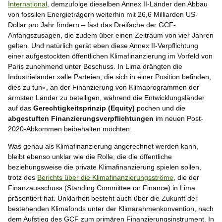
International
, demzufolge dieselben Annex II-Länder den Abbau
von fossilen Energieträgern weiterhin mit 26,6 Milliarden US-
Dollar pro Jahr fördern – fast das Dreifache der GCF-
Anfangszusagen, die zudem über einen Zeitraum von vier Jahren
gelten. Und natürlich gerät eben diese Annex II-Verpflichtung
einer aufgestockten öffentlichen Klimafinanzierung im Vorfeld von
Paris zunehmend unter Beschuss. In Lima drängten die
Industrieländer »alle Parteien, die sich in einer Position befinden,
dies zu tun«, an der Finanzierung von Klimaprogrammen der
ärmsten Länder zu beteiligen, während die Entwicklungsländer
auf das
Gerechtigkeitsprinzip
(Equity)
pochen und die
abgestuften Finanzierungsverpflichtungen
im neuen Post-
2020-Abkommen beibehalten möchten.
Was genau als Klimafinanzierung angerechnet werden kann,
bleibt ebenso unklar wie die Rolle, die die öffentliche
beziehungsweise die private Klimafinanzierung spielen sollen,
trotz des
Berichts über die Klimafinanzierungsströme
, die der
Finanzausschuss (Standing Committee on Finance) in Lima
präsentiert hat. Unklarheit besteht auch über die Zukunft der
bestehenden Klimafonds unter der Klimarahmenkonvention, nach
dem Aufstieg des GCF zum primären Finanzierungsinstrument. In