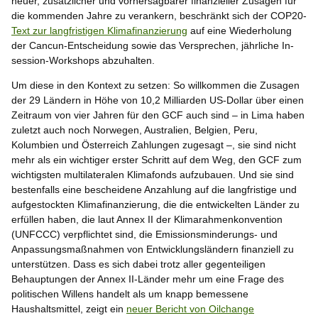
neuer, zusätzlicher und vorhersagbarer finanzieller Zusagen für
die kommenden Jahre zu verankern, beschränkt sich der COP20-
Text zur langfristigen Klimafinanzierung
auf eine Wiederholung
der Cancun-Entscheidung sowie das Versprechen, jährliche In-
session-Workshops abzuhalten.
Um diese in den Kontext zu setzen: So willkommen die Zusagen
der 29 Ländern in Höhe von 10,2 Milliarden US-Dollar über einen
Zeitraum von vier Jahren für den GCF auch sind – in Lima haben
zuletzt auch noch Norwegen, Australien, Belgien, Peru,
Kolumbien und Österreich Zahlungen zugesagt –, sie sind nicht
mehr als ein wichtiger erster Schritt auf dem Weg, den GCF zum
wichtigsten multilateralen Klimafonds aufzubauen. Und sie sind
bestenfalls eine bescheidene Anzahlung auf die langfristige und
aufgestockten Klimafinanzierung, die die entwickelten Länder zu
erfüllen haben, die laut Annex II der Klimarahmenkonvention
(UNFCCC) verpflichtet sind, die Emissionsminderungs- und
Anpassungsmaßnahmen von Entwicklungsländern finanziell zu
unterstützen. Dass es sich dabei trotz aller gegenteiligen
Behauptungen der Annex II-Länder mehr um eine Frage des
politischen Willens handelt als um knapp bemessene
Haushaltsmittel, zeigt ein
neuer Bericht von Oilchange