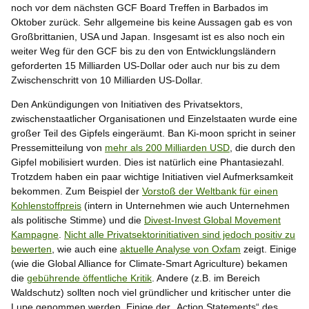
noch vor dem nächsten GCF Board Treffen in Barbados im
Oktober zurück. Sehr allgemeine bis keine Aussagen gab es von
Großbrittanien, USA und Japan. Insgesamt ist es also noch ein
weiter Weg für den GCF bis zu den von Entwicklungsländern
geforderten 15 Milliarden US-Dollar oder auch nur bis zu dem
Zwischenschritt von 10 Milliarden US-Dollar.
Den Ankündigungen von Initiativen des Privatsektors,
zwischenstaatlicher Organisationen und Einzelstaaten wurde eine
großer Teil des Gipfels eingeräumt. Ban Ki-moon spricht in seiner
Pressemitteilung von
mehr als 200 Milliarden USD
, die durch den
Gipfel mobilisiert wurden. Dies ist natürlich eine Phantasiezahl.
Trotzdem haben ein paar wichtige Initiativen viel Aufmerksamkeit
bekommen. Zum Beispiel der
Vorstoß der Weltbank für einen
Kohlenstoffpreis
(intern in Unternehmen wie auch Unternehmen
als politische Stimme) und die
Divest-Invest Global Movement
Kampagne
.
Nicht alle Privatsektorinitiativen sind jedoch positiv zu
bewerten
, wie auch eine
aktuelle Analyse von Oxfam
zeigt. Einige
(wie die Global Alliance for Climate-Smart Agriculture) bekamen
die
gebührende öffentliche Kritik
. Andere (z.B. im Bereich
Waldschutz) sollten noch viel gründlicher und kritischer unter die
Lupe genommen werden. Einige der „Action Statements“ des