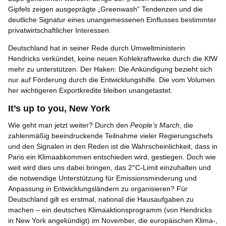
Gipfels zeigen ausgeprägte „Greenwash“ Tendenzen und die
deutliche Signatur eines unangemessenen Einflusses bestimmter
privatwirtschaftlicher Interessen.
Deutschland hat in seiner Rede durch Umweltministerin
Hendricks verkündet, keine neuen Kohlekraftwerke durch die KfW
mehr zu unterstützen. Der Haken: Die Ankündigung bezieht sich
nur auf Förderung durch die Entwicklungshilfe. Die vom Volumen
her wichtigeren Exportkredite bleiben unangetastet.
It’s up to you, New York
Wie geht man jetzt weiter? Durch den
People’s March
, die
zahlenmäßig beeindruckende Teilnahme vieler Regierungschefs
und den Signalen in den Reden ist die Wahrscheinlichkeit, dass in
Paris ein Klimaabkommen entschieden wird, gestiegen. Doch wie
weit wird dies uns dabei bringen, das 2°C-Limit einzuhalten und
die notwendige Unterstützung für Emissionsminderung und
Anpassung in Entwicklungsländern zu organisieren? Für
Deutschland gilt es erstmal, national die Hausaufgaben zu
machen – ein deutsches Klimaaktionsprogramm (von Hendricks
in New York angekündigt) im November, die europäischen Klima-,