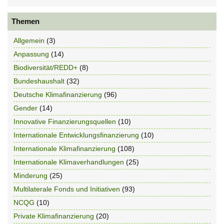
Themen
Allgemein
(3)
Anpassung
(14)
Biodiversität/REDD+
(8)
Bundeshaushalt
(32)
Deutsche Klimafinanzierung
(96)
Gender
(14)
Innovative Finanzierungsquellen
(10)
Internationale Entwicklungsfinanzierung
(10)
Internationale Klimafinanzierung
(108)
Internationale Klimaverhandlungen
(25)
Minderung
(25)
Multilaterale Fonds und Initiativen
(93)
NCQG
(10)
Private Klimafinanzierung
(20)