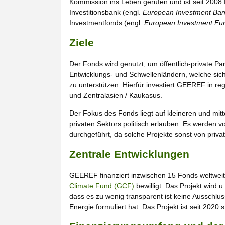
Kommission ins Leben gerufen und ist seit 2008
Investitionsbank (engl.
European Investment Ban
Investmentfonds (engl.
European Investment Fun
Ziele
Der Fonds wird genutzt, um öffentlich-private Par
Entwicklungs- und Schwellenländern, welche sich
zu unterstützen. Hierfür investiert GEEREF in re
und Zentralasien / Kaukasus.
Der Fokus des Fonds liegt auf kleineren und mit
privaten Sektors politisch erlauben. Es werden v
durchgeführt, da solche Projekte sonst von priva
Zentrale Entwicklungen
GEEREF finanziert inzwischen 15 Fonds weltwe
Climate Fund (GCF)
bewilligt. Das Projekt wird u
dass es zu wenig transparent ist keine Ausschlu
Energie formuliert hat. Das Projekt ist seit 2020 st