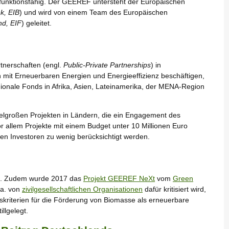
 funktionsfähig. Der GEEREF untersteht der Europäischen
k, EIB
) und wird von einem Team des Europäischen
d, EIF
) geleitet.
tnerschaften (engl.
Public-Private Partnerships
) in
 mit Erneuerbaren Energien und Energieeffizienz beschäftigen,
gionale Fonds in Afrika, Asien, Lateinamerika, der MENA-Region
telgroßen Projekten in Ländern, die ein Engagement des
or allem Projekte mit einem Budget unter 10 Millionen Euro
ten Investoren zu wenig berücksichtigt werden.
it. Zudem wurde 2017 das
Projekt GEEREF NeXt
vom
Green
.a. von
zivilgesellschaftlichen Organisationen
dafür kritisiert wird,
sskriterien für die Förderung von Biomasse als erneuerbare
illgelegt.