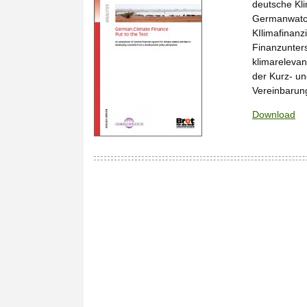
deutsche Kl
Germanwatch
KIlimafinanz
Finanzunters
klimarelevan
der Kurz- un
Vereinbaru
Download