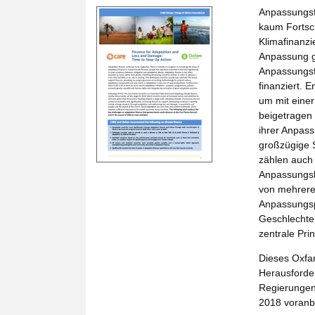
Anpassungsfi
kaum Fortsch
Klimafinanzi
Anpassung gl
Anpassungsfi
finanziert. 
um mit einer
beigetragen
ihrer Anpass
großzügige 
zählen auch
Anpassungsk
von mehreren
Anpassungsp
Geschlechte
zentrale Pri
Dieses Oxfam
Herausforde
Regierungen
2018 voranb