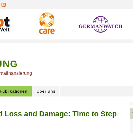
UNG
imafinanzierung
Publikationen
Über uns
g
nd Loss and Damage: Time to Step