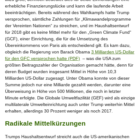
erhebliche Finanzierungslücke und kann die laufende Arbeit
beeinträchtigen. Bereits während des Wahlkampfs hatte Trump
versprochen, sämtliche Zahlungen für „Klimawandelprogramme
der Vereinten Nationen“ zu streichen, und im Haushaltsentwurf
für 2018 gibt es keine Mittel mehr für den „Green Climate Fund“
(GCF), einer Einrichtung, die für die Umsetzung des
Übereinkommens von Paris als entscheidend gilt. Es kam dazu,
obgleich die Regierung von Barack Obama
3 Milliarden US-Dollar
für den GFC versprochen hatte (PDF)
– was die USA zum
größten Beitragszahler der Organisation gemacht hätte, denn für
deren Budget wurden insgesamt Mittel in Höhe von 10,3
Milliarden US-Dollar zugesagt. Unter Obama konnte von dieser
Summe jedoch nur eine Milliarde gezahlt werden, darunter eine
Überweisung in Höhe von 500 Millionen, die noch in letzter
Minute erfolgte. Die Globale Umweltfazilität (GEF) wird als einzige
multilaterale Umwelteinrichtung auch unter Trump weiterhin Mittel
erhalten, allerdings 30 Prozent weniger als noch 2017.
Radikale Mittelkürzungen
Trumps Haushaltsentwurf streicht auch die US-amerikanischen