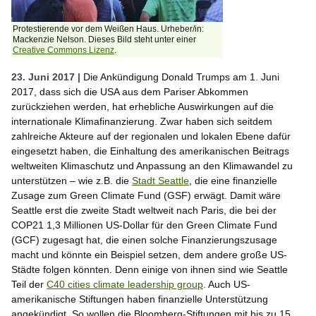
Protestierende vor dem Weißen Haus. Urheber/in:
Mackenzie Nelson. Dieses Bild steht unter einer
Creative Commons Lizenz
.
23. Juni 2017 |
Die Ankündigung Donald Trumps am 1. Juni
2017, dass sich die USA aus dem Pariser Abkommen
zurückziehen werden, hat erhebliche Auswirkungen auf die
internationale Klimafinanzierung. Zwar haben sich seitdem
zahlreiche Akteure auf der regionalen und lokalen Ebene dafür
eingesetzt haben, die Einhaltung des amerikanischen Beitrags
weltweiten Klimaschutz und Anpassung an den Klimawandel zu
unterstützen – wie z.B. die
Stadt Seattle
, die eine finanzielle
Zusage zum Green Climate Fund (GSF) erwägt. Damit wäre
Seattle erst die zweite Stadt weltweit nach Paris, die bei der
COP21 1,3 Millionen US-Dollar für den Green Climate Fund
(GCF) zugesagt hat, die einen solche Finanzierungszusage
macht und könnte ein Beispiel setzen, dem andere große US-
Städte folgen könnten. Denn einige von ihnen sind wie Seattle
Teil der
C40 cities climate leadership group
. Auch US-
amerikanische Stiftungen haben finanzielle Unterstützung
angekündigt. So wollen die Bloomberg-Stiftungen mit bis zu 15