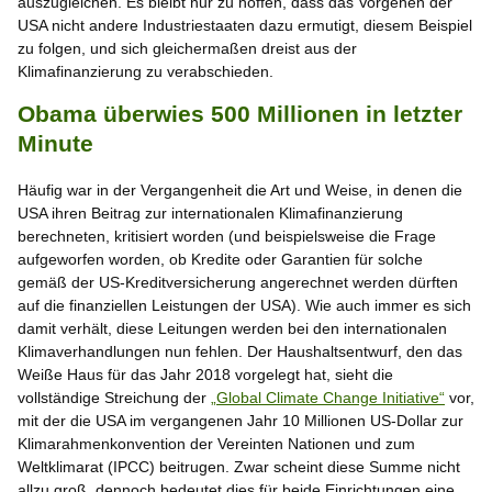
auszugleichen. Es bleibt nur zu hoffen, dass das Vorgehen der
USA nicht andere Industriestaaten dazu ermutigt, diesem Beispiel
zu folgen, und sich gleichermaßen dreist aus der
Klimafinanzierung zu verabschieden.
Obama überwies 500 Millionen in letzter
Minute
Häufig war in der Vergangenheit die Art und Weise, in denen die
USA ihren Beitrag zur internationalen Klimafinanzierung
berechneten, kritisiert worden (und beispielsweise die Frage
aufgeworfen worden, ob Kredite oder Garantien für solche
gemäß der US-Kreditversicherung angerechnet werden dürften
auf die finanziellen Leistungen der USA). Wie auch immer es sich
damit verhält, diese Leitungen werden bei den internationalen
Klimaverhandlungen nun fehlen. Der Haushaltsentwurf, den das
Weiße Haus für das Jahr 2018 vorgelegt hat, sieht die
vollständige Streichung der
„Global Climate Change Initiative“
vor,
mit der die USA im vergangenen Jahr 10 Millionen US-Dollar zur
Klimarahmenkonvention der Vereinten Nationen und zum
Weltklimarat (IPCC) beitrugen. Zwar scheint diese Summe nicht
allzu groß, dennoch bedeutet dies für beide Einrichtungen eine